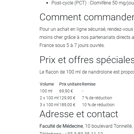
Post-cycle (PCT) : Clomifène 50 mg/jo
Comment commander v
Pour un achat en ligne sécurisé, rendez-vous
moins cher grâce à nos partenariats directs a
France sous 5 à 7 jours ouvrés.
Prix et offres spéciale
Le flacon de 100 ml de nandrolone est propo
Volume
Prix unitaire
Remise
100 ml
69,90 €
-
2 x 100 ml
129,90 €
7 % de réduction
3 x 100 ml
189,00 €
10 % de réduction
Adresse et contact
Faculté de Médecine
, 10 boulevard Tonnellé