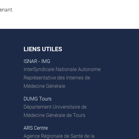
enant.
LIENS UTILES
ISNAR - IMG
InterSyndicale Nationale Autonome
Représentative des Internes de
Médecine Générale
DUMG Tours
Département Universitaire de
Médecine Générale de Tours
ARS Centre
Agence Régionale de Santé de la