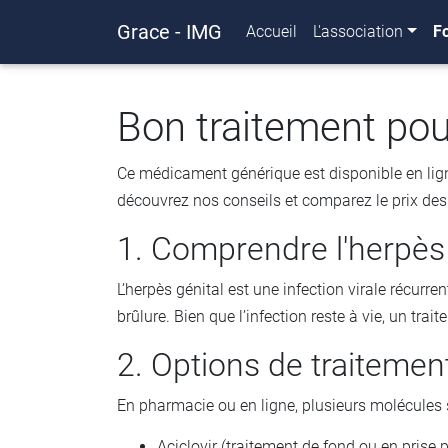
Grace - IMG
Accueil
L'association
F
Bon traitement pou
Ce médicament générique est disponible en lig
découvrez nos conseils et comparez le prix des 
1. Comprendre l'herpès 
L’herpès génital est une infection virale récur
brûlure. Bien que l’infection reste à vie, un trai
2. Options de traitemen
En pharmacie ou en ligne, plusieurs molécules 
Aciclovir (traitement de fond ou en prise 