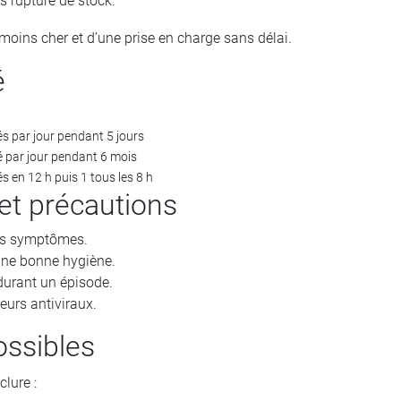
ns rupture de stock.
moins cher et d’une prise en charge sans délai.
é
s par jour pendant 5 jours
 par jour pendant 6 mois
 en 12 h puis 1 tous les 8 h
 et précautions
rs symptômes.
une bonne hygiène.
durant un épisode.
urs antiviraux.
ossibles
clure :