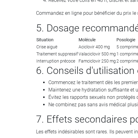
Recevez votre colis en 48 h, discret et sa
Commandez en ligne pour bénéficier du prix le 
5. Dosage recommand
Situation
Molécule
Posologie
Crise aiguë
Aciclovir 400 mg
5 comprimé
Traitement suppressif
Valaciclovir 500 mg
1 comprimé
Interruption précoce
Famciclovir 250 mg
2 comprimés
6. Conseils d'utilisation
Commencez le traitement dès les premie
Maintenez une hydratation suffisante et 
Évitez les rapports sexuels non protégés 
Ne combinez pas sans avis médical plusie
7. Effets secondaires p
Les effets indésirables sont rares. Ils peuvent in