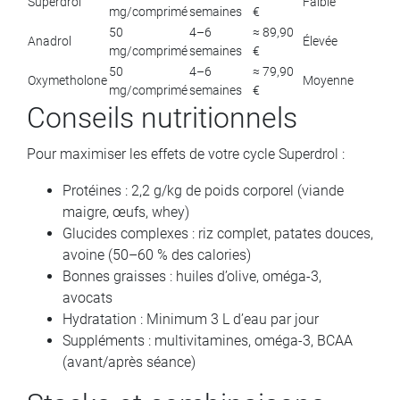
Superdrol
Faible
mg/comprimé
semaines
€
50
4–6
≈ 89,90
Anadrol
Élevée
mg/comprimé
semaines
€
50
4–6
≈ 79,90
Oxymetholone
Moyenne
mg/comprimé
semaines
€
Conseils nutritionnels
Pour maximiser les effets de votre cycle Superdrol :
Protéines : 2,2 g/kg de poids corporel (viande
maigre, œufs, whey)
Glucides complexes : riz complet, patates douces,
avoine (50–60 % des calories)
Bonnes graisses : huiles d’olive, oméga-3,
avocats
Hydratation : Minimum 3 L d’eau par jour
Suppléments : multivitamines, oméga-3, BCAA
(avant/après séance)