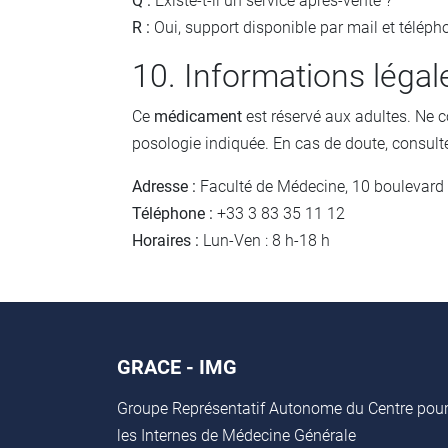
Q :
Existe-t-il un service après-vente ?
R :
Oui, support disponible par mail et télépho
10. Informations légal
Ce
médicament
est réservé aux adultes. Ne 
posologie indiquée. En cas de doute, consult
Adresse :
Faculté de Médecine, 10 boulevard
Téléphone :
+33 3 83 35 11 12
Horaires :
Lun-Ven : 8 h-18 h
GRACE - IMG
Groupe Représentatif Autonome du Centre pou
les Internes de Médecine Générale