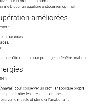
’olive pour la production hormonale.
amine D pour un équilibre endocrinien optimal.
cupération améliorées
rmet :
re les séances.
urdes.
nt.
(marche, étirements) pour prolonger la fenêtre anabolique.
nergies
GH à :
(Anavar)
pour conserver un profil anabolique propre.
rine
pour limiter les stress des organes.
éserver le muscle et stimuler l’anabolisme.