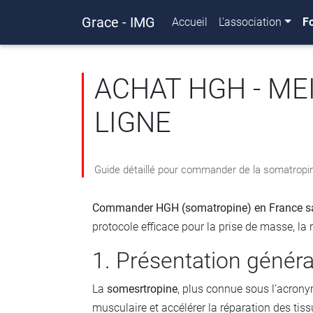
Grace - IMG
Accueil
L'association
F
ACHAT HGH - ME
LIGNE
Guide détaillé pour commander de la somatropin
Commander HGH (somatropine) en France san
protocole efficace pour la prise de masse, la 
1. Présentation géné
La
somesrtropine
, plus connue sous l’acron
musculaire et accélérer la réparation des tis