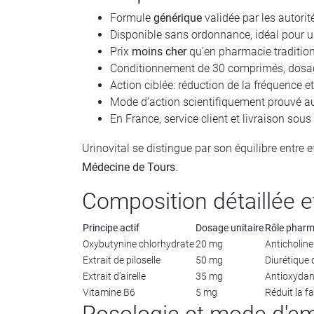
Formule
générique
validée par les autorit
Disponible sans ordonnance, idéal pour 
Prix
moins cher
qu’en pharmacie tradition
Conditionnement de 30 comprimés, dosag
Action ciblée: réduction de la fréquence et
Mode d’action scientifiquement prouvé au
En France, service client et livraison sous
Urinovital se distingue par son équilibre entre 
Médecine de Tours
.
Composition détaillée e
Principe actif
Dosage unitaire
Rôle pharm
Oxybutynine chlorhydrate
20 mg
Anticholine
Extrait de piloselle
50 mg
Diurétique d
Extrait d’airelle
35 mg
Antioxydan
Vitamine B6
5 mg
Réduit la f