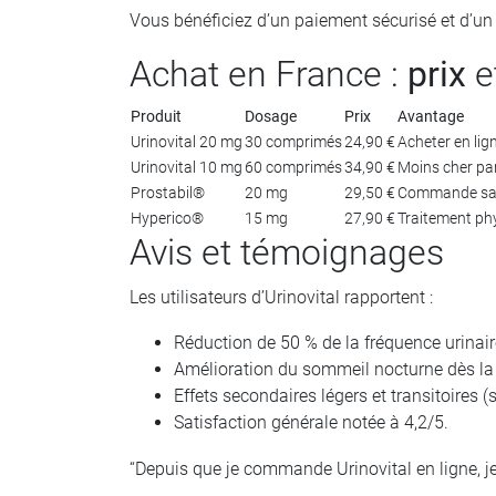
Vous bénéficiez d’un paiement sécurisé et d’un 
Achat en France :
prix
e
Produit
Dosage
Prix
Avantage
Urinovital 20 mg
30 comprimés
24,90 €
Acheter en lig
Urinovital 10 mg
60 comprimés
34,90 €
Moins cher pa
Prostabil®
20 mg
29,50 €
Commande sa
Hyperico®
15 mg
27,90 €
Traitement ph
Avis et témoignages
Les utilisateurs d’Urinovital rapportent :
Réduction de 50 % de la fréquence urinair
Amélioration du sommeil nocturne dès la
Effets secondaires légers et transitoires 
Satisfaction générale notée à 4,2/5.
“Depuis que je commande Urinovital en ligne, je 