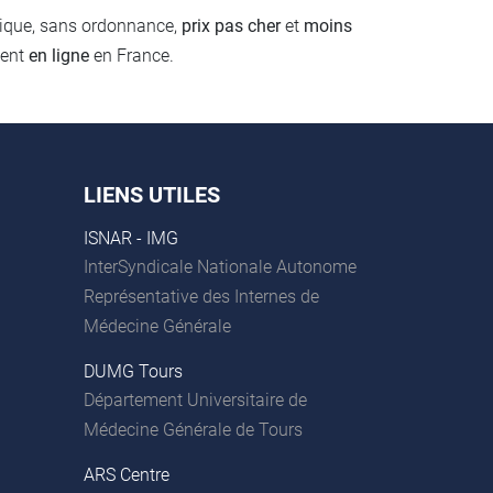
érique, sans ordonnance,
prix pas cher
et
moins
ment
en ligne
en France.
LIENS UTILES
ISNAR - IMG
InterSyndicale Nationale Autonome
Représentative des Internes de
Médecine Générale
DUMG Tours
Département Universitaire de
Médecine Générale de Tours
ARS Centre