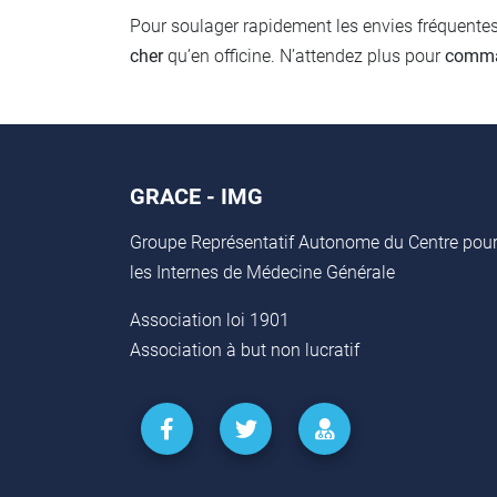
Pour soulager rapidement les envies fréquentes
cher
qu’en officine. N’attendez plus pour
comm
GRACE - IMG
Groupe Représentatif Autonome du Centre pou
les Internes de Médecine Générale
Association loi 1901
Association à but non lucratif