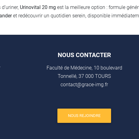
 d’uriner,
Urinovital 20 mg
est la meilleure option : formule gén
ander
et redécouvrir un quotidien serein, disponible immédiate
NOUS CONTACTER
r
Faculté de Médecine, 10 boulevard
Tonnellé, 37 000 TOURS
contact@grace-img.fr
NOUS REJOINDRE