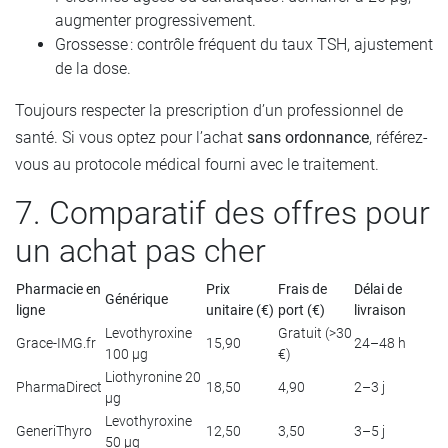
augmenter progressivement.
Grossesse : contrôle fréquent du taux TSH, ajustement
de la dose.
Toujours respecter la prescription d’un professionnel de
santé. Si vous optez pour l’achat
sans ordonnance
, référez-
vous au protocole médical fourni avec le traitement.
7. Comparatif des offres pour
un achat pas cher
Pharmacie en
Prix
Frais de
Délai de
Générique
ligne
unitaire (€)
port (€)
livraison
Levothyroxine
Gratuit (>30
Grace-IMG.fr
15,90
24–48 h
100 µg
€)
Liothyronine 20
PharmaDirect
18,50
4,90
2–3 j
µg
Levothyroxine
GeneriThyro
12,50
3,50
3–5 j
50 µg