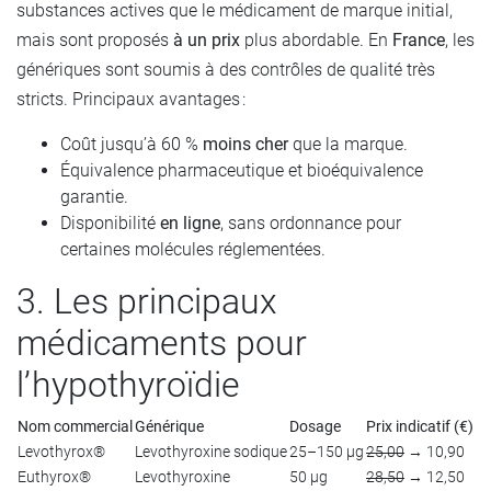
substances actives que le médicament de marque initial,
mais sont proposés
à un prix
plus abordable. En
France
, les
génériques sont soumis à des contrôles de qualité très
stricts. Principaux avantages :
Coût jusqu’à 60 %
moins cher
que la marque.
Équivalence pharmaceutique et bioéquivalence
garantie.
Disponibilité
en ligne
, sans ordonnance pour
certaines molécules réglementées.
3. Les principaux
médicaments pour
l’hypothyroïdie
Nom commercial
Générique
Dosage
Prix indicatif (€)
Levothyrox®
Levothyroxine sodique
25–150 µg
25,00
→ 10,90
Euthyrox®
Levothyroxine
50 µg
28,50
→ 12,50