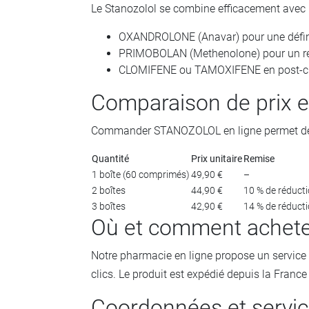
Le Stanozolol se combine efficacement avec 
OXANDROLONE (Anavar) pour une définit
PRIMOBOLAN (Methenolone) pour un re
CLOMIFENE ou TAMOXIFENE en post-cure
Comparaison de prix e
Commander STANOZOLOL en ligne permet de béné
Quantité
Prix unitaire
Remise
1 boîte (60 comprimés)
49,90 €
–
2 boîtes
44,90 €
10 % de réduct
3 boîtes
42,90 €
14 % de réduct
Où et comment achete
Notre pharmacie en ligne propose un service 
clics. Le produit est expédié depuis la Franc
Coordonnées et service