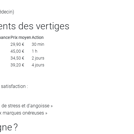
édecin)
ents des vertiges
nance
Prix moyen
Action
29,90 €
30 min
45,00 €
1 h
34,50 €
2 jours
39,20 €
4 jours
satisfaction :
de stress et d’angoisse »
aux marques onéreuses »
ne ?