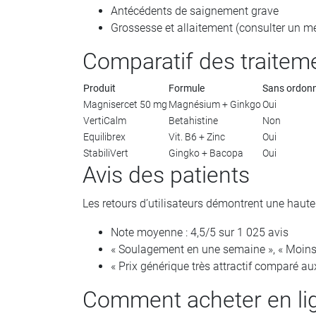
Antécédents de saignement grave
Grossesse et allaitement (consulter un m
Comparatif des traitem
Produit
Formule
Sans ordon
Magnisercet 50 mg
Magnésium + Ginkgo
Oui
VertiCalm
Betahistine
Non
Equilibrex
Vit. B6 + Zinc
Oui
StabiliVert
Gingko + Bacopa
Oui
Avis des patients
Les retours d’utilisateurs démontrent une haute 
Note moyenne : 4,5/5 sur 1 025 avis
« Soulagement en une semaine », « Moins 
« Prix générique très attractif comparé 
Comment acheter en lig