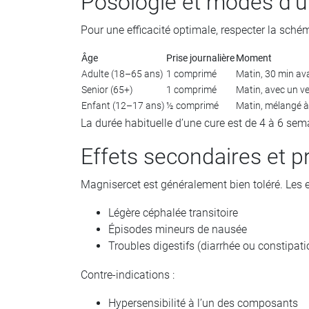
Posologie et modes d’ut
Pour une efficacité optimale, respecter la sché
Âge
Prise journalière
Moment
Adulte (18–65 ans)
1 comprimé
Matin, 30 min av
Senior (65+)
1 comprimé
Matin, avec un ve
Enfant (12–17 ans)
½ comprimé
Matin, mélangé à
La durée habituelle d’une cure est de 4 à 6 sem
Effets secondaires et p
Magnisercet est généralement bien toléré. Les e
Légère céphalée transitoire
Épisodes mineurs de nausée
Troubles digestifs (diarrhée ou constipati
Contre-indications :
Hypersensibilité à l’un des composants