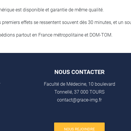
érique est disponible et garantie de même qualité.
 premiers effets se ressentent souvent dès 30 minutes, et un sou
pédions partout en France métropolitaine et DOM-TOM.
NOUS CONTACTER
r
Faculté de Médecine, 10 boulevard
Tonnellé, 37 000 TOURS
contact@grace-img.fr
NOUS REJOINDRE