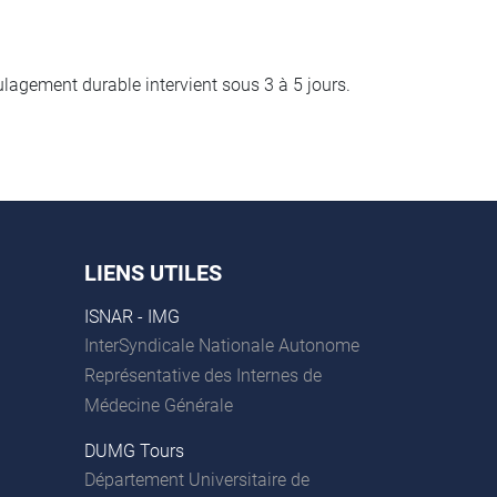
lagement durable intervient sous 3 à 5 jours.
LIENS UTILES
ISNAR - IMG
InterSyndicale Nationale Autonome
Représentative des Internes de
Médecine Générale
DUMG Tours
Département Universitaire de