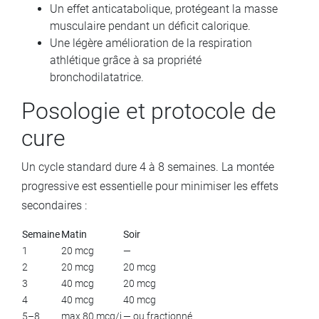
Un effet anticatabolique, protégeant la masse
musculaire pendant un déficit calorique.
Une légère amélioration de la respiration
athlétique grâce à sa propriété
bronchodilatatrice.
Posologie et protocole de
cure
Un cycle standard dure 4 à 8 semaines. La montée
progressive est essentielle pour minimiser les effets
secondaires :
Semaine
Matin
Soir
1
20 mcg
—
2
20 mcg
20 mcg
3
40 mcg
20 mcg
4
40 mcg
40 mcg
5–8
max 80 mcg/j
— ou fractionné