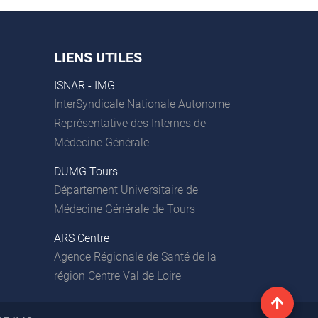
LIENS UTILES
ISNAR - IMG
InterSyndicale Nationale Autonome
Représentative des Internes de
Médecine Générale
DUMG Tours
Département Universitaire de
Médecine Générale de Tours
ARS Centre
Agence Régionale de Santé de la
région Centre Val de Loire