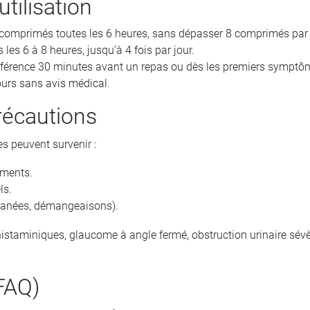
utilisation
2 comprimés toutes les 6 heures, sans dépasser 8 comprimés par 
les 6 à 8 heures, jusqu’à 4 fois par jour.
référence 30 minutes avant un repas ou dès les premiers symptô
ours sans avis médical.
récautions
s peuvent survenir :
ements.
ls.
utanées, démangeaisons).
ihistaminiques, glaucome à angle fermé, obstruction urinaire sév
FAQ)