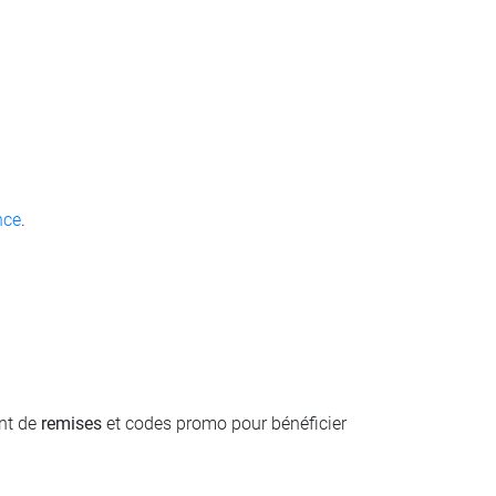
nce
.
ent de
remises
et codes promo pour bénéficier